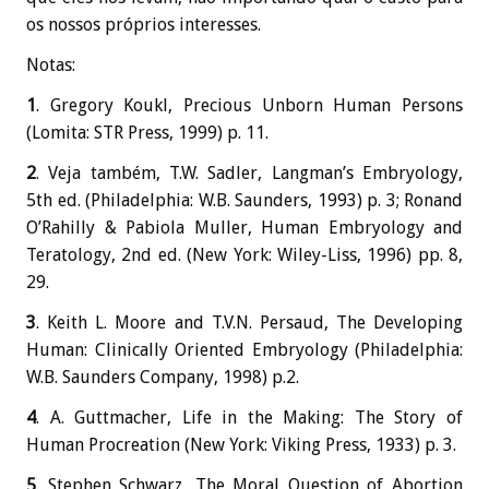
os nossos próprios interesses.
Notas:
1
. Gregory Koukl, Precious Unborn Human Persons
(Lomita: STR Press, 1999) p. 11.
2
. Veja também, T.W. Sadler, Langman’s Embryology,
5th ed. (Philadelphia: W.B. Saunders, 1993) p. 3; Ronand
O’Rahilly & Pabiola Muller, Human Embryology and
Teratology, 2nd ed. (New York: Wiley-Liss, 1996) pp. 8,
29.
3
. Keith L. Moore and T.V.N. Persaud, The Developing
Human: Clinically Oriented Embryology (Philadelphia:
W.B. Saunders Company, 1998) p.2.
4
. A. Guttmacher, Life in the Making: The Story of
Human Procreation (New York: Viking Press, 1933) p. 3.
5
. Stephen Schwarz, The Moral Question of Abortion